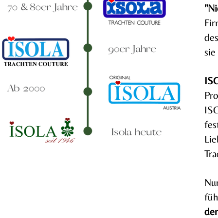
"Ni
Fir
des
sie
ISO
Pro
ISO
fes
Lie
Tra
Nur
füh
der