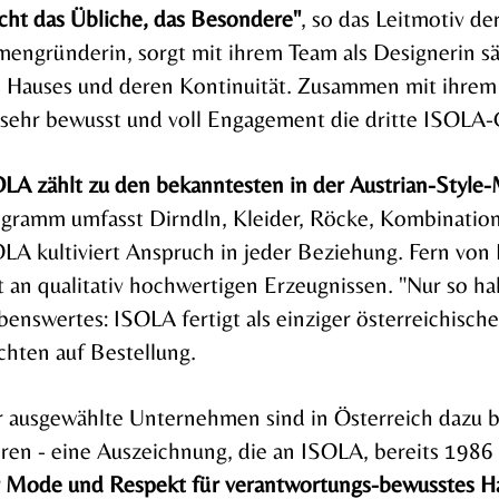
cht das Übliche, das Besondere"
, so das Leitmotiv d
mengründerin, sorgt mit ihrem Team als Designerin sä
 Hauses und deren Kontinuität. Zusammen mit ihre
 sehr bewusst und voll Engagement die dritte ISOLA-
LA zählt zu den bekanntesten in der Austrian-Style
gramm umfasst Dirndln, Kleider, Röcke, Kombination
LA kultiviert Anspruch in jeder Beziehung. Fern vo
t an qualitativ hochwertigen Erzeugnissen. "Nur so ha
benswertes: ISOLA fertigt als einziger österreichische
chten auf Bestellung.
 ausgewählte Unternehmen sind in Österreich dazu b
ren - eine Auszeichnung, die an ISOLA, bereits 1986
 Mode und Respekt für verantwortungs-bewusstes H